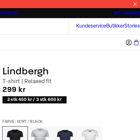
IS RETUR
BYT I 365 DAGE
Tidløse poloshirts
Overshirts
Bison
Kundeservice
Butikker
Stories
Lindbergh
T-shirt | Relaxed fit
I alt (inkl. rabat)
299 kr
2 stk 450 kr / 3 stk 600 kr
FARVE: SORT / BLACK