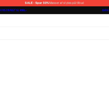
SALE - Spar 50%
Masser af styles på tilbud
TIS FRAGT V/ 499,-
GRAT
Jakkesæt fra 1499,-
Cashmere Touch Pants
Lindbergh
r