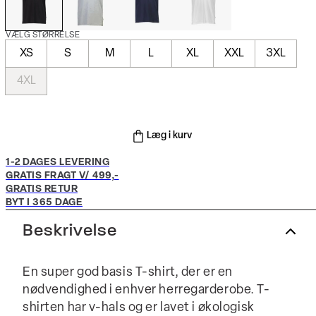
VÆLG STØRRELSE
XS
S
M
L
XL
XXL
3XL
4XL
Læg i kurv
1-2 DAGES LEVERING
GRATIS FRAGT V/ 499,-
GRATIS RETUR
BYT I 365 DAGE
Beskrivelse
En super god basis T-shirt, der er en
nødvendighed i enhver herregarderobe. T-
shirten har v-hals og er lavet i økologisk