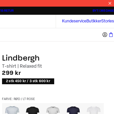
IS RETUR
BYT I 365 DAGE
Tidløse poloshirts
Overshirts
Bison
Kundeservice
Butikker
Stories
Lindbergh
T-shirt | Relaxed fit
I alt (inkl. rabat)
299 kr
2 stk 450 kr / 3 stk 600 kr
FARVE: RØD / LT ROSE