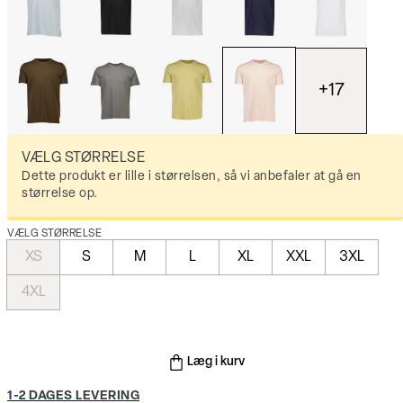
+
17
VÆLG STØRRELSE
Dette produkt er lille i størrelsen, så vi anbefaler at gå en
størrelse op.
VÆLG STØRRELSE
XS
S
M
L
XL
XXL
3XL
4XL
Læg i kurv
1-2 DAGES LEVERING