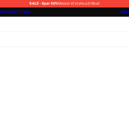
SALE - Spar 50%
Masser af styles på tilbud
TIS FRAGT V/ 499,-
GRAT
Jakkesæt fra 1499,-
Cashmere Touch Pants
Lindbergh
r