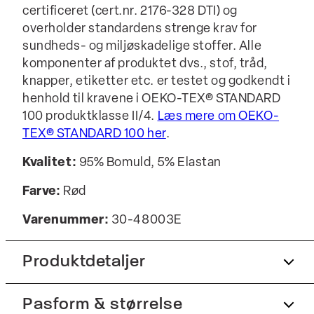
certificeret (cert.nr. 2176-328 DTI) og
overholder standardens strenge krav for
sundheds- og miljøskadelige stoffer. Alle
komponenter af produktet dvs., stof, tråd,
knapper, etiketter etc. er testet og godkendt i
henhold til kravene i OEKO-TEX® STANDARD
100 produktklasse II/4.
Læs mere om OEKO-
TEX® STANDARD 100 her
.
Kvalitet:
95% Bomuld, 5% Elastan
Farve:
Rød
Varenummer:
30-48003E
Produktdetaljer
Pasform & størrelse
T-shirten har rund hals.