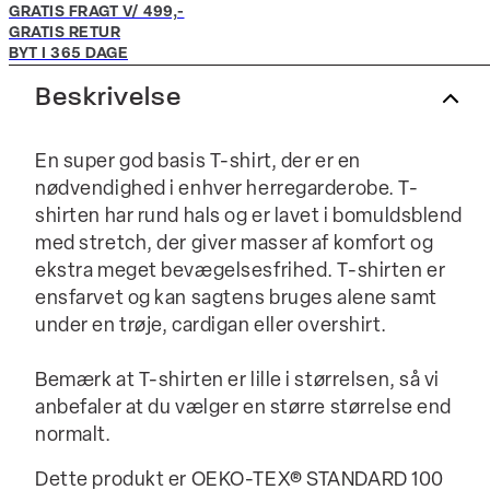
GRATIS FRAGT V/ 499,-
GRATIS RETUR
BYT I 365 DAGE
Beskrivelse
En super god basis T-shirt, der er en
nødvendighed i enhver herregarderobe. T-
shirten har rund hals og er lavet i bomuldsblend
med stretch, der giver masser af komfort og
ekstra meget bevægelsesfrihed. T-shirten er
ensfarvet og kan sagtens bruges alene samt
under en trøje, cardigan eller overshirt.
Bemærk at T-shirten er lille i størrelsen, så vi
anbefaler at du vælger en større størrelse end
normalt.
Dette produkt er OEKO-TEX® STANDARD 100