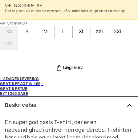
VÆLG STØRRELSE
Dette produkt er lille i størrelsen, så vi anbefaler at gå en størrelse op.
VÆLG STØRRELSE
XS
S
M
L
XL
XXL
3XL
4XL
Læg i kurv
1-2 DAGES LEVERING
GRATIS FRAGT V/ 499,-
GRATIS RETUR
BYT I 365 DAGE
Beskrivelse
En super god basis T-shirt, der er en
nødvendighed i enhver herregarderobe. T-shirten