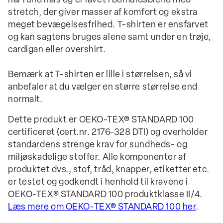
har rund hals og er lavet i bomuldsblend med
stretch, der giver masser af komfort og ekstra
meget bevægelsesfrihed. T-shirten er ensfarvet
og kan sagtens bruges alene samt under en trøje,
cardigan eller overshirt.
Bemærk at T-shirten er lille i størrelsen, så vi
anbefaler at du vælger en større størrelse end
normalt.
Dette produkt er OEKO-TEX® STANDARD 100
certificeret (cert.nr. 2176-328 DTI) og overholder
standardens strenge krav for sundheds- og
miljøskadelige stoffer. Alle komponenter af
produktet dvs., stof, tråd, knapper, etiketter etc.
er testet og godkendt i henhold til kravene i
OEKO-TEX® STANDARD 100 produktklasse II/4.
Læs mere om OEKO-TEX® STANDARD 100 her
.