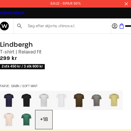
SALE - SPAR 50%
GRATIS RETUR
Søg her...
Lindbergh
T-shirt | Relaxed fit
I alt (inkl. rabat)
299 kr
2 stk 450 kr / 3 stk 600 kr
FARVE: GRØN / SOFT MINT
+
18