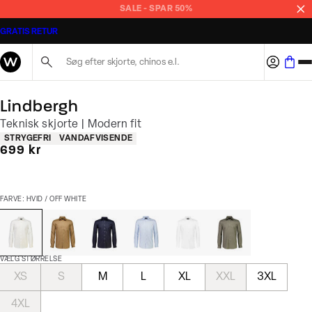
SALE - SPAR 50%
GRATIS RETUR
Søg her...
Lindbergh
Teknisk skjorte | Modern fit
Produkt egenskaber
STRYGEFRI
VANDAFVISENDE
I alt (inkl. rabat)
699 kr
FARVE: HVID / OFF WHITE
VÆLG STØRRELSE
XS
S
M
L
XL
XXL
3XL
4XL