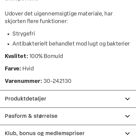
Udover det uigennemsigtige materiale, har
skjorten flere funktioner:
Strygefri
Antibakterielt behandlet mod lugt og bakterier
Kvalitet:
100% Bomuld
Farve:
Hvid
Varenummer:
30-242130
Produktdetaljer
Anti-bakterielt behandlet mod lugt og
Pasform & størrelse
bakterier.
Fit:
Modern fit
Klub, bonus og medlemspriser
Fremstillet i 100% bomuld.