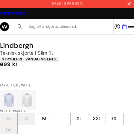
SALE - SPAR 50%
GRATIS RETUR
Søg her...
Lindbergh
Teknisk skjorte | Slim fit
Produkt egenskaber
STRYGEFRI
VANDAFVISENDE
I alt (inkl. rabat)
699 kr
FARVE: HVID / WHITE
VÆLG STØRRELSE
XS
S
M
L
XL
XXL
3XL
4XL