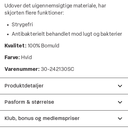
Udover det uigennemsigtige materiale, har
skjorten flere funktioner:
Strygefri
Antibakterielt behandlet mod lugt og bakterier
Kvalitet:
100% Bomuld
Farve:
Hvid
Varenummer:
30-242130SC
Produktdetaljer
Anti-bakterielt behandlet mod lugt og
Pasform & størrelse
bakterier.
Fit:
Slim fit
Klub, bonus og medlemspriser
Fremstillet i 100% bomuld.