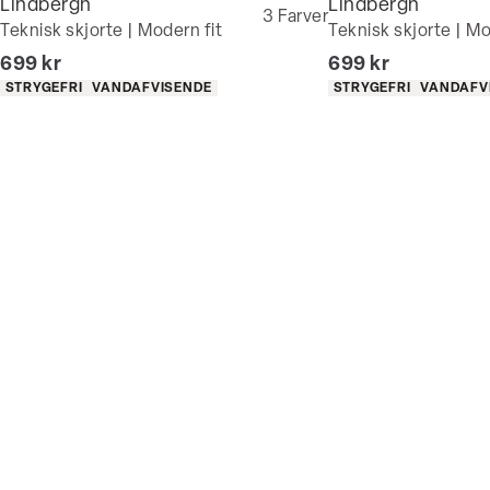
Lindbergh
Lindbergh
3
Farver
Teknisk skjorte | Modern fit
Teknisk skjorte | Mo
I alt (inkl. rabat)
I alt (inkl. rabat)
699 kr
699 kr
Produkt egenskaber
Produkt egenskaber
STRYGEFRI
VANDAFVISENDE
STRYGEFRI
VANDAFV