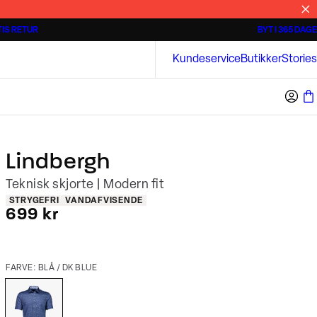
IS RETUR
BYT I 365 DAGE
Tidløse poloshirts
Overshirts
Bison
Kundeservice
Butikker
Stories
Lindbergh
Teknisk skjorte | Modern fit
Produkt egenskaber
STRYGEFRI
VANDAFVISENDE
I alt (inkl. rabat)
699 kr
FARVE: BLÅ / DK BLUE