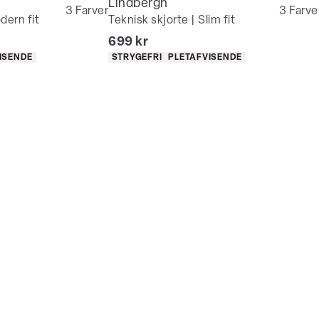
Lindbergh
3
Farver
3
Farve
dern fit
Teknisk skjorte | Slim fit
I alt (inkl. rabat)
699 kr
Produkt egenskaber
ISENDE
STRYGEFRI
PLETAFVISENDE