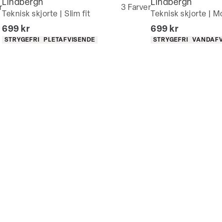
Lindbergh
Lindbergh
Bliv medlem
r
3
Farver
Teknisk skjorte | Slim fit
Teknisk skjorte | M
I alt (inkl. rabat)
I alt (inkl. rabat)
699 kr
699 kr
Produkt egenskaber
Produkt egenskaber
STRYGEFRI
PLETAFVISENDE
STRYGEFRI
VANDAFV