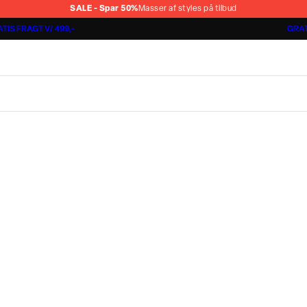
SALE - Spar 50%
Masser af styles på tilbud
TIS FRAGT V/ 499,-
GRAT
Jakkesæt fra 1499,-
Cashmere Touch Pants
Lindbergh
r