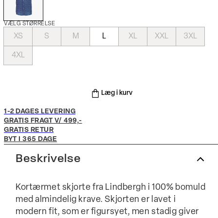
VÆLG STØRRELSE
XS
S
M
L
XL
XXL
3XL
4XL
Læg i kurv
1-2 DAGES LEVERING
GRATIS FRAGT V/ 499,-
GRATIS RETUR
BYT I 365 DAGE
Beskrivelse
Kortærmet skjorte fra Lindbergh i 100% bomuld
med almindelig krave. Skjorten er lavet i
modern fit, som er figursyet, men stadig giver