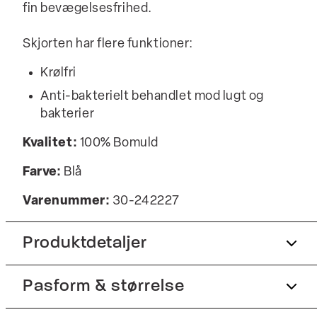
fin bevægelsesfrihed.
Skjorten har flere funktioner:
Krølfri
Anti-bakterielt behandlet mod lugt og
bakterier
Kvalitet:
100% Bomuld
Farve:
Blå
Varenummer:
30-242227
Produktdetaljer
Pasform & størrelse
Anti-bakterielt behandlet mod lugt og
bakterier.