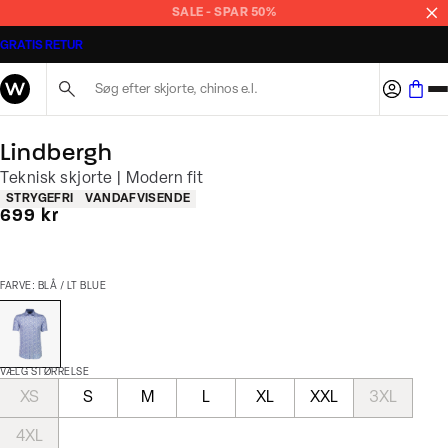
SALE - SPAR 50%
GRATIS RETUR
Søg her...
Lindbergh
Teknisk skjorte | Modern fit
Produkt egenskaber
STRYGEFRI
VANDAFVISENDE
I alt (inkl. rabat)
699 kr
FARVE: BLÅ / LT BLUE
VÆLG STØRRELSE
XS
S
M
L
XL
XXL
3XL
4XL