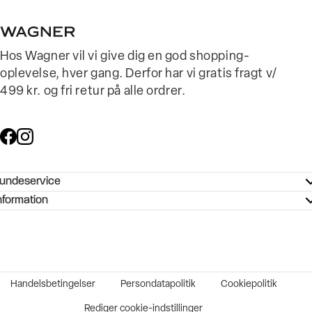
Hos Wagner vil vi give dig en god shopping-
oplevelse, hver gang. Derfor har vi gratis fragt v/
499 kr. og fri retur på alle ordrer.
undeservice
ndeservice - Hjælpecenter
nformation
ories - Inspiration
ntakt os
ørrelsesguide
tikker
b og karriere
turnering
okumentation
Handelsbetingelser
Persondatapolitik
Cookiepolitik
rtrudt køb
vekort
Rediger cookie-indstillinger