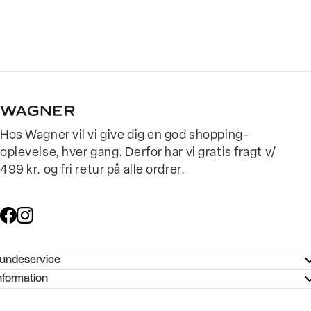
Hos Wagner vil vi give dig en god shopping-
oplevelse, hver gang. Derfor har vi gratis fragt v/
499 kr. og fri retur på alle ordrer.
undeservice
ndeservice - Hjælpecenter
nformation
ories - Inspiration
ntakt os