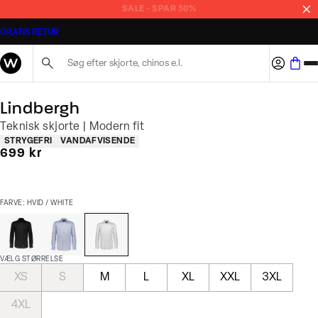
SALE - SPAR 50%
GRATIS RETUR
Søg her...
Lindbergh
Teknisk skjorte | Modern fit
Produkt egenskaber
STRYGEFRI
VANDAFVISENDE
I alt (inkl. rabat)
699 kr
FARVE: HVID / WHITE
VÆLG STØRRELSE
XS
S
M
L
XL
XXL
3XL
4XL