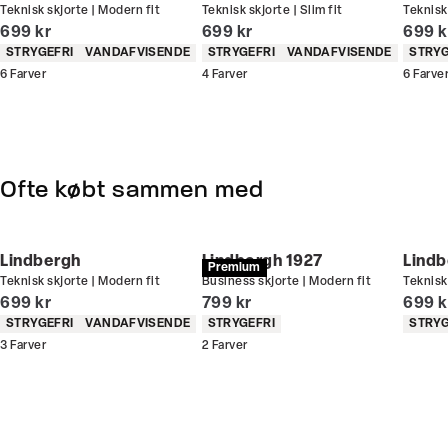
Teknisk skjorte | Modern fit
Teknisk skjorte | Slim fit
Teknisk
Du kan indløse din bonus 365 dage om året i alle
I alt (inkl. rabat)
I alt (inkl. rabat)
I alt 
699 kr
699 kr
699 k
butikker og online.
Produkt egenskaber
Produkt egenskaber
Produ
STRYGEFRI
VANDAFVISENDE
STRYGEFRI
VANDAFVISENDE
STRYG
6
Farver
4
Farver
6
Farve
Bliv medlem
Ofte købt sammen med
Lindbergh
Lindbergh 1927
Lindb
Premium
Teknisk skjorte | Modern fit
Business skjorte | Modern fit
Teknisk
I alt (inkl. rabat)
I alt (inkl. rabat)
I alt 
699 kr
799 kr
699 k
Produkt egenskaber
Produkt egenskaber
Produ
STRYGEFRI
VANDAFVISENDE
STRYGEFRI
STRYG
3
Farver
2
Farver