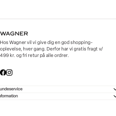
Hos Wagner vil vi give dig en god shopping-
oplevelse, hver gang. Derfor har vi gratis fragt v/
499 kr. og fri retur på alle ordrer.
undeservice
ndeservice - Hjælpecenter
nformation
ories - Inspiration
ntakt os
ørrelsesguide
tikker