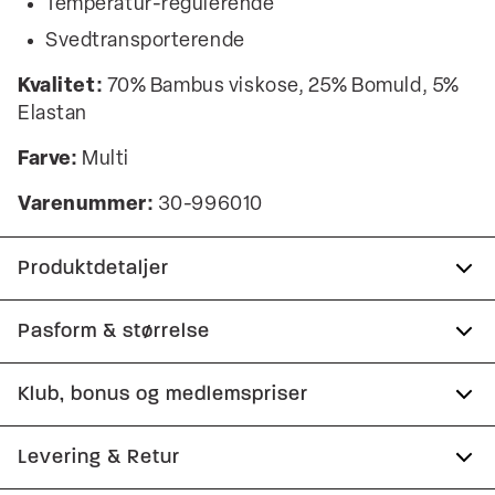
Temperatur-regulerende
Svedtransporterende
Kvalitet:
70% Bambus viskose, 25% Bomuld, 5%
Elastan
Farve:
Multi
Varenummer:
30-996010
Produktdetaljer
Der er elastik med logo i taljen.
Pasform & størrelse
Lavet i bambusviskose, som gør tightsene
Klub, bonus og medlemspriser
temperaturregulerende og super bløde.
Størrelsesguide
Fremstillet i bomuldsblend med stretch for
Tilmeld dig Club Wagner helt gratis.
Levering & Retur
ekstra komfort.