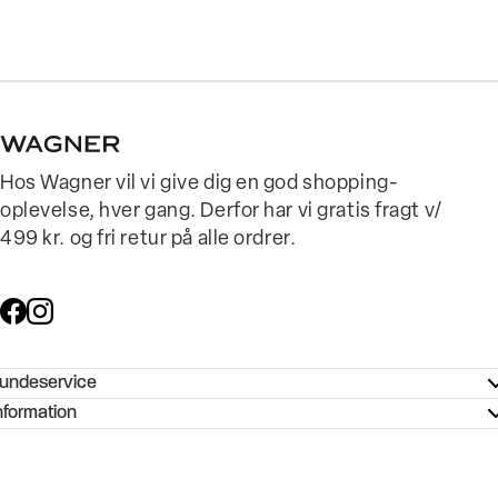
Hos Wagner vil vi give dig en god shopping-
oplevelse, hver gang. Derfor har vi gratis fragt v/
499 kr. og fri retur på alle ordrer.
undeservice
ndeservice - Hjælpecenter
nformation
ories - Inspiration
ntakt os
ørrelsesguide
tikker