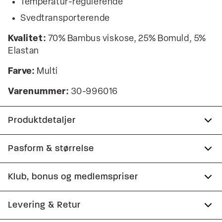
Temperatur-regulerende
Svedtransporterende
Kvalitet:
70% Bambus viskose, 25% Bomuld, 5%
Elastan
Farve:
Multi
Varenummer:
30-996016
Produktdetaljer
Fremstillet i bomuldsblend med stretch for
Pasform & størrelse
ekstra komfort.
Klub, bonus og medlemspriser
Lavet i bambusviskose, som gør tightsene
Størrelsesguide
temperaturregulerende og super bløde.
Tilmeld dig Club Wagner helt gratis.
Levering & Retur
Underbukserne kommer i en 3-pak.