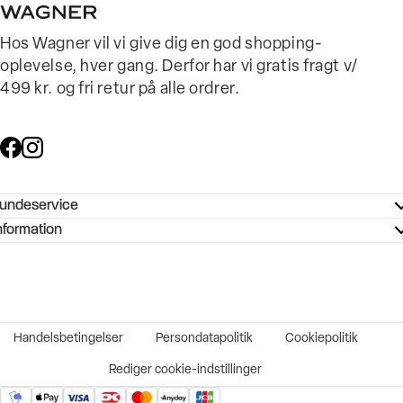
Hos Wagner vil vi give dig en god shopping-
oplevelse, hver gang. Derfor har vi gratis fragt v/
499 kr. og fri retur på alle ordrer.
undeservice
ndeservice - Hjælpecenter
nformation
ories - Inspiration
ntakt os
ørrelsesguide
tikker
b og karriere
turnering
okumentation
Handelsbetingelser
Persondatapolitik
Cookiepolitik
rtrudt køb
vekort
Rediger cookie-indstillinger