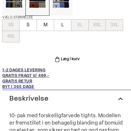
VÆLG STØRRELSE
XS
S
M
L
XL
XXL
3XL
4XL
Læg i kurv
1-2 DAGES LEVERING
GRATIS FRAGT V/ 499,-
GRATIS RETUR
BYT I 365 DAGE
Beskrivelse
10-pak med forskelligfarvede tights. Modellen
er fremstillet i en behagelig blanding af bomuld
og elastan, som sikrer en tæt og god pasform.