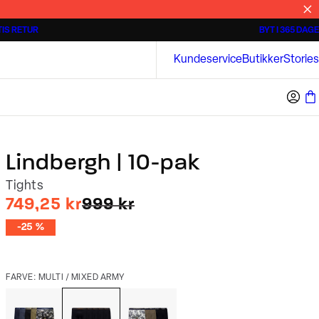
IS RETUR
BYT I 365 DAGE
Tidløse poloshirts
Overshirts
Bison
Kundeservice
Butikker
Stories
Lindbergh | 10-pak
Tights
I alt (uden rabat)
749,25 kr
999 kr
-25 %
FARVE: MULTI / MIXED ARMY