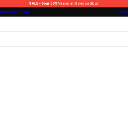
SALE - Spar 50%
Masser af styles på tilbud
TIS FRAGT V/ 499,-
GRAT
Jakkesæt fra 1499,-
Cashmere Touch Pants
Lindbergh
r