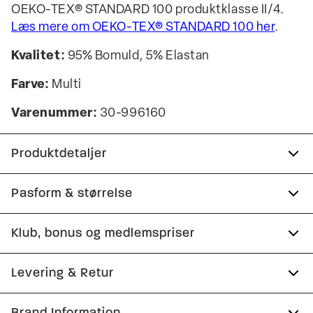
OEKO-TEX® STANDARD 100 produktklasse II/4.
Læs mere om OEKO-TEX® STANDARD 100 her
.
Kvalitet:
95% Bomuld, 5% Elastan
Farve:
Multi
Varenummer:
30-996160
Produktdetaljer
Underbukserne kommer i en 3-pak.
Pasform & størrelse
Med stretch for ekstra komfort.
Klub, bonus og medlemspriser
Certificeret med OEKO-TEX® STANDARD 100.
Størrelsesguide
Der er elastik med logo i taljen.
Tilmeld dig Club Wagner helt gratis.
Levering & Retur
Produktnr.: 30-996160
1-2 hverdage.