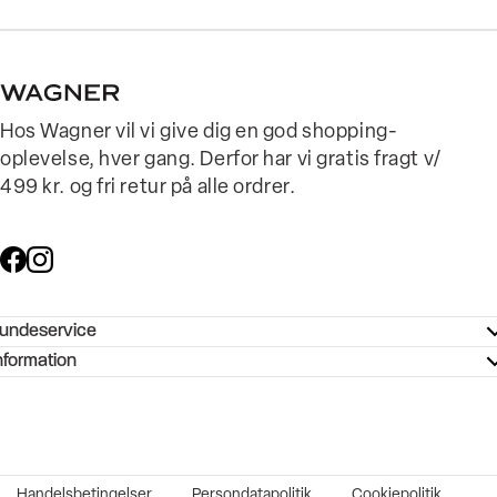
Hos Wagner vil vi give dig en god shopping-
oplevelse, hver gang. Derfor har vi gratis fragt v/
499 kr. og fri retur på alle ordrer.
undeservice
ndeservice - Hjælpecenter
nformation
ories - Inspiration
ntakt os
ørrelsesguide
tikker
b og karriere
turnering
okumentation
Handelsbetingelser
Persondatapolitik
Cookiepolitik