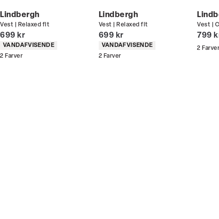
handler - og gælder både i butik og online.
Lindbergh
Lindbergh
Lindb
Vest | Relaxed fit
Vest | Relaxed fit
Vest | 
Du kan indløse din bonus 365 dage om året i alle
I alt (inkl. rabat)
I alt (inkl. rabat)
I alt 
699 kr
699 kr
799 k
butikker og online.
Produkt egenskaber
Produkt egenskaber
VANDAFVISENDE
VANDAFVISENDE
2
Farve
2
Farver
2
Farver
Bliv medlem