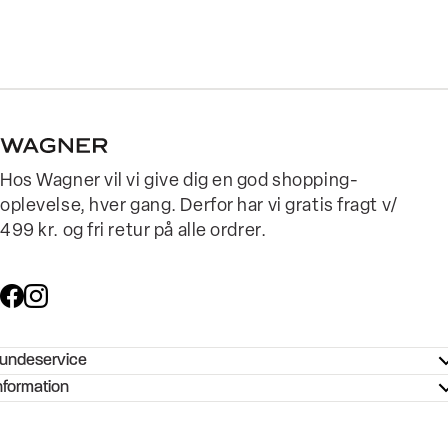
Hos Wagner vil vi give dig en god shopping-
oplevelse, hver gang. Derfor har vi gratis fragt v/
499 kr. og fri retur på alle ordrer.
undeservice
ndeservice - Hjælpecenter
nformation
ories - Inspiration
ntakt os
ørrelsesguide
tikker