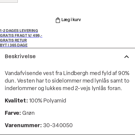
Læg i kurv
1-2 DAGES LEVERING
GRATIS FRAGT V/ 499,-
GRATIS RETUR
BYT I 365 DAGE
Beskrivelse
Vandafvisende vest fra Lindbergh med fyld af 90%
dun. Vesten har to sidelommer med lynlås samt to
inderlommer og lukkes med 2-vejs lynlås foran.
Kvalitet:
100% Polyamid
Farve:
Grøn
Varenummer:
30-340050