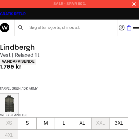
SALE - SPAR 50%
GRATIS RETUR
Søg her...
Lindbergh
Vest | Relaxed fit
Produkt egenskaber
VANDAFVISENDE
I alt (inkl. rabat)
1.799 kr
FARVE: GRØN / DK ARMY
VÆLG STØRRELSE
XS
S
M
L
XL
XXL
3XL
4XL