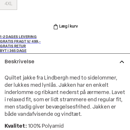
4XL
Læg i kurv
1-2 DAGES LEVERING
GRATIS FRAGT V/ 499,-
GRATIS RETUR
BYT I 365 DAGE
Beskrivelse
Quiltet jakke fra Lindbergh med to sidelommer,
der lukkes med lynlås. Jakken har en enkelt
inderlomme og ribkant nederst på ærmerne. Lavet
i relaxed fit, som er lidt strammere end regular fit,
men stadig giver bevægelsesfrihed. Jakken er
både vandafvisende og vindtæt.
Kvalitet:
100% Polyamid