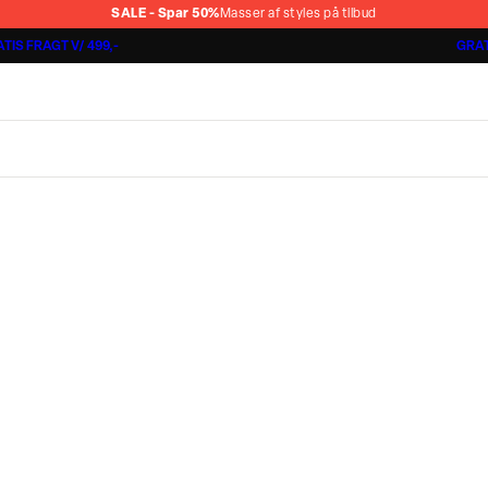
SALE - Spar 50%
Masser af styles på tilbud
TIS FRAGT V/ 499,-
GRAT
Shorts 3 for 1.000 kr.
Cashmere Touch Pants
Lindbergh
r