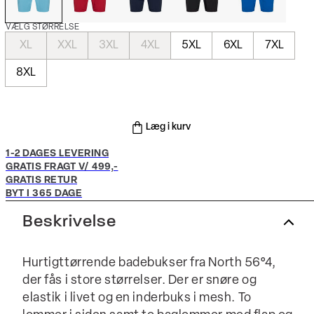
VÆLG STØRRELSE
XL
XXL
3XL
4XL
5XL
6XL
7XL
8XL
Læg i kurv
1-2 DAGES LEVERING
GRATIS FRAGT V/ 499,-
GRATIS RETUR
BYT I 365 DAGE
Beskrivelse
Hurtigttørrende badebukser fra North 56°4,
der fås i store størrelser. Der er snøre og
elastik i livet og en inderbuks i mesh. To