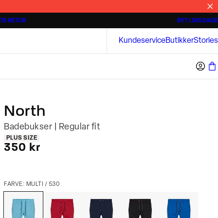
IS RETUR
BYT I 365 DAGE
3 for 500 kr.
Kortærmede skjorter
Bison
Kundeservice
Butikker
Stories
North
Badebukser | Regular fit
Produkt egenskaber
PLUS SIZE
I alt (inkl. rabat)
350 kr
FARVE: MULTI / 530