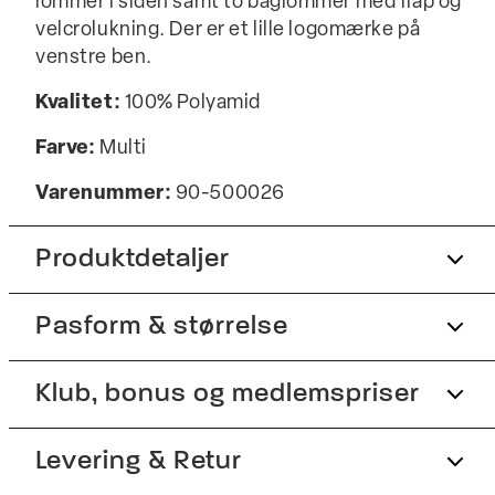
lommer i siden samt to baglommer med flap og
velcrolukning. Der er et lille logomærke på
venstre ben.
Kvalitet:
100% Polyamid
Farve:
Multi
Varenummer:
90-500026
Produktdetaljer
Pasform & størrelse
Snøre i livet.
Logomærke nederst på venstre ben.
Fit:
Klub, bonus og medlemspriser
Regular fit
Badebukserne er ensfarvede.
Produktnr.: 0-306-99059
Størrelsesguide
Tilmeld dig Club Wagner helt gratis.
Levering & Retur