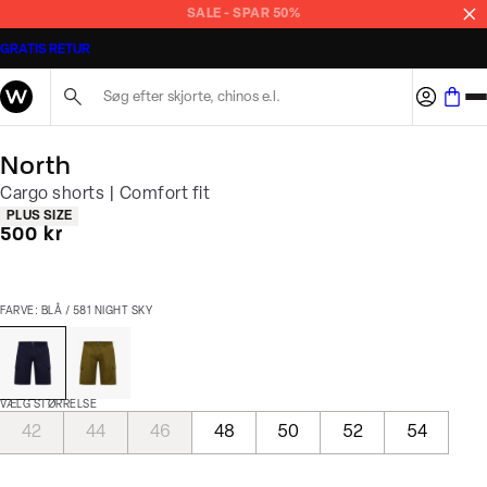
SALE - SPAR 50%
GRATIS RETUR
Søg her...
North
Cargo shorts | Comfort fit
Produkt egenskaber
PLUS SIZE
I alt (inkl. rabat)
500 kr
FARVE: BLÅ / 581 NIGHT SKY
VÆLG STØRRELSE
42
44
46
48
50
52
54