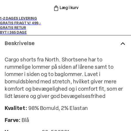
Læg i kurv
1-2 DAGES LEVERING
GRATIS FRAGT V/ 499,-
GRATIS RETUR
BYT I 365 DAGE
Beskrivelse
Cargo shorts fra North. Shortsene har to
rummelige lommer på siden af lårene samt to
lommer i siden og to baglommer. Lavet i
bomuldsblend med stretch, hvilket giver mere
komfort og bevægelighed og i comfort fit, som er
lidt løsere og giver god bevægelsesfrihed
Kvalitet:
98% Bomuld, 2% Elastan
Farve:
Blå