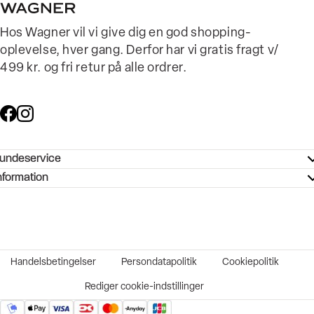
Hos Wagner vil vi give dig en god shopping-
oplevelse, hver gang. Derfor har vi gratis fragt v/
499 kr. og fri retur på alle ordrer.
undeservice
ndeservice - Hjælpecenter
nformation
ories - Inspiration
ntakt os
ørrelsesguide
tikker
b og karriere
turnering
okumentation
Handelsbetingelser
Persondatapolitik
Cookiepolitik
rtrudt køb
vekort
Rediger cookie-indstillinger