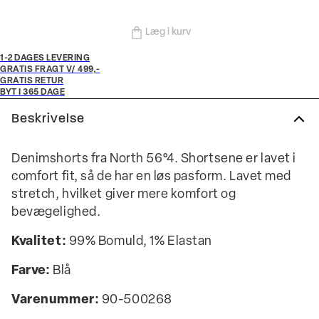
Læg i kurv
1-2 DAGES LEVERING
GRATIS FRAGT V/ 499,-
GRATIS RETUR
BYT I 365 DAGE
Beskrivelse
Denimshorts fra North 56°4. Shortsene er lavet i
comfort fit, så de har en løs pasform. Lavet med
stretch, hvilket giver mere komfort og
bevægelighed.
Kvalitet:
99% Bomuld, 1% Elastan
Farve:
Blå
Varenummer:
90-500268