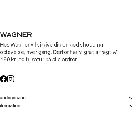
Hos Wagner vil vi give dig en god shopping-
oplevelse, hver gang. Derfor har vi gratis fragt v/
499 kr. og fri retur på alle ordrer.
undeservice
ndeservice - Hjælpecenter
nformation
ories - Inspiration
ntakt os
ørrelsesguide
tikker
b og karriere