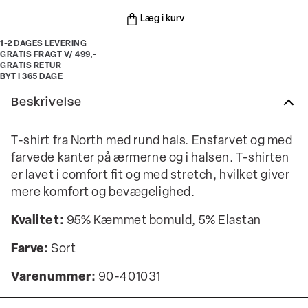
Læg i kurv
1-2 DAGES LEVERING
GRATIS FRAGT V/ 499,-
GRATIS RETUR
BYT I 365 DAGE
Beskrivelse
T-shirt fra North med rund hals. Ensfarvet og med
farvede kanter på ærmerne og i halsen. T-shirten
er lavet i comfort fit og med stretch, hvilket giver
mere komfort og bevægelighed.
Kvalitet:
95% Kæmmet bomuld, 5% Elastan
Farve:
Sort
Varenummer:
90-401031