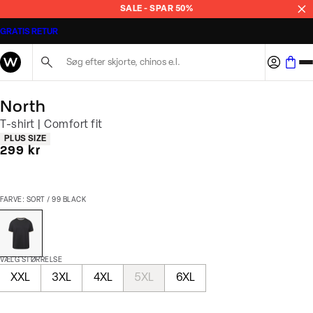
SALE - SPAR 50%
GRATIS RETUR
Søg her...
North
T-shirt | Comfort fit
Produkt egenskaber
PLUS SIZE
I alt (inkl. rabat)
299 kr
FARVE: SORT / 99 BLACK
VÆLG STØRRELSE
XXL
3XL
4XL
5XL
6XL