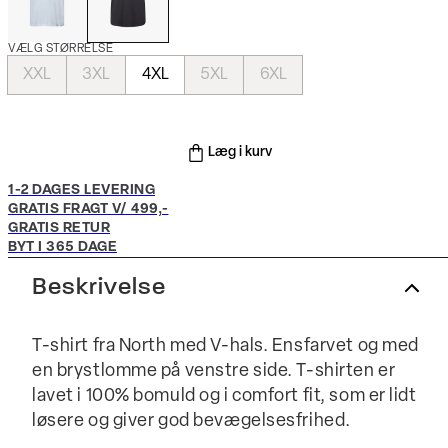
VÆLG STØRRELSE
XXL
3XL
4XL
5XL
6XL
Læg i kurv
1-2 DAGES LEVERING
GRATIS FRAGT V/ 499,-
GRATIS RETUR
BYT I 365 DAGE
Beskrivelse
T-shirt fra North med V-hals. Ensfarvet og med
en brystlomme på venstre side. T-shirten er
lavet i 100% bomuld og i comfort fit, som er lidt
løsere og giver god bevægelsesfrihed.