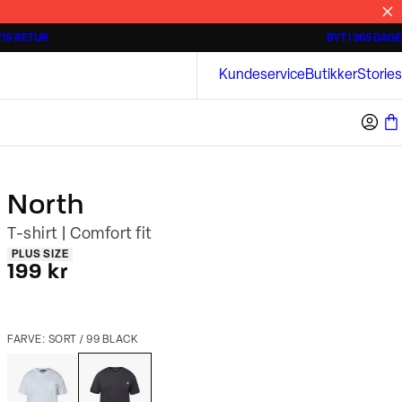
IS RETUR
BYT I 365 DAGE
3 for 500 kr.
Kortærmede skjorter
Bison
Kundeservice
Butikker
Stories
North
T-shirt | Comfort fit
Produkt egenskaber
PLUS SIZE
I alt (inkl. rabat)
199 kr
FARVE: SORT / 99 BLACK