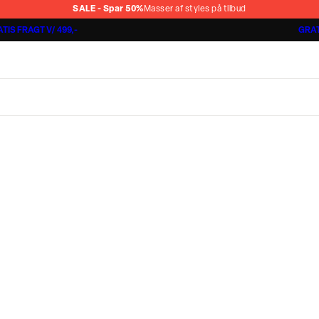
SALE - Spar 50%
Masser af styles på tilbud
TIS FRAGT V/ 499,-
GRAT
Shorts 3 for 1.000 kr.
Cashmere Touch Pants
Lindbergh
r