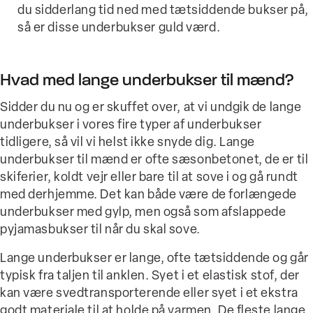
du sidderlang tid ned med tætsiddende bukser på,
så er disse underbukser guld værd.
Hvad med lange underbukser til mænd?
Sidder du nu og er skuffet over, at vi undgik de lange
underbukser i vores fire typer af underbukser
tidligere, så vil vi helst ikke snyde dig. Lange
underbukser til mænd er ofte sæsonbetonet, de er til
skiferier, koldt vejr eller bare til at sove i og gå rundt
med derhjemme. Det kan både være de forlængede
underbukser med gylp, men også som afslappede
pyjamasbukser til når du skal sove.
Lange underbukser er lange, ofte tætsiddende og går
typisk fra taljen til anklen. Syet i et elastisk stof, der
kan være svedtransporterende eller syet i et ekstra
godt materiale til at holde på varmen. De fleste lange