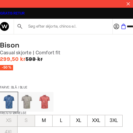
MASSER AF STYLES PÅ TILBUD
GRATIS RETUR
Søg her...
Bison
Casual skjorte | Comfort fit
I alt (uden rabat)
299,50 kr
599 kr
-50 %
FARVE: BLÅ / BLUE
VÆLG STØRRELSE
XS
S
M
L
XL
XXL
3XL
4XL