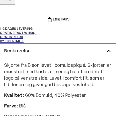
Læg i kurv
1-2 DAGES LEVERING
GRATIS FRAGT V/ 499,-
GRATIS RETUR
BYT I 365 DAGE
Beskrivelse
Skjorte fra Bison lavet i bomuldspiqué. Skjorten er
mønstret med korte ærmer og har et broderet
logo på venstre side. Lavet i comfort fit, som er
lidt løsere og giver god bevægelsesfrihed.
Kvalitet:
60% Bomuld, 40% Polyester
Farve:
Blå