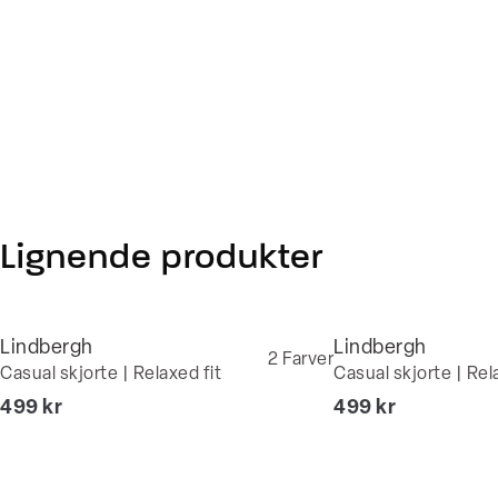
Lignende produkter
Lindbergh
Lindbergh
2
Farver
Casual skjorte | Relaxed fit
Casual skjorte | Rel
I alt (inkl. rabat)
I alt (inkl. rabat)
499 kr
499 kr