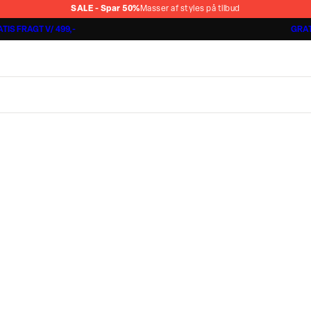
SALE - Spar 50%
Masser af styles på tilbud
TIS FRAGT V/ 499,-
GRAT
Jakkesæt fra 1499,-
Cashmere Touch Pants
Lindbergh
r