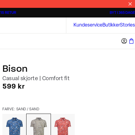
IS RETUR
BYT I 365 DAGE
Tidløse poloshirts
Overshirts
Bison
Kundeservice
Butikker
Stories
Bison
Casual skjorte | Comfort fit
I alt (inkl. rabat)
599 kr
FARVE: SAND / SAND