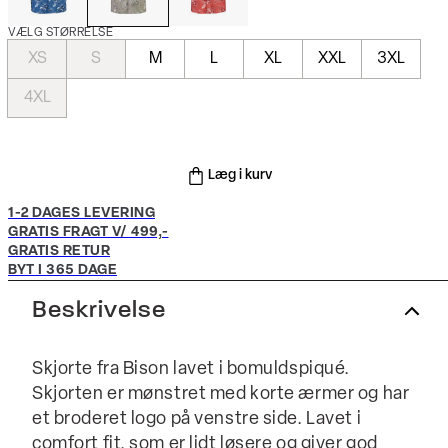
VÆLG STØRRELSE
XS
S
M
L
XL
XXL
3XL
4XL
Læg i kurv
1-2 DAGES LEVERING
GRATIS FRAGT V/ 499,-
GRATIS RETUR
BYT I 365 DAGE
Beskrivelse
Skjorte fra Bison lavet i bomuldspiqué.
Skjorten er mønstret med korte ærmer og har
et broderet logo på venstre side. Lavet i
comfort fit, som er lidt løsere og giver god