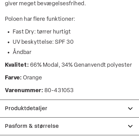
giver meget bevægelsesfrihed.
Poloen har flere funktioner:
Fast Dry: tørrer hurtigt
UV beskyttelse: SPF 30
Åndbar
Kvalitet:
66% Modal, 34% Genanvendt polyester
Farve:
Orange
Varenummer:
80-431053
Produktdetaljer
Fast Dry teknologi.
Pasform & størrelse
Knappestolpe med tre knapper.