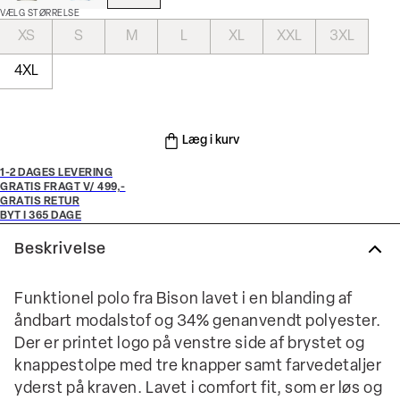
VÆLG STØRRELSE
XS
S
M
L
XL
XXL
3XL
4XL
Læg i kurv
1-2 DAGES LEVERING
GRATIS FRAGT V/ 499,-
GRATIS RETUR
BYT I 365 DAGE
Beskrivelse
Funktionel polo fra Bison lavet i en blanding af
åndbart modalstof og 34% genanvendt polyester.
Der er printet logo på venstre side af brystet og
knappestolpe med tre knapper samt farvedetaljer
yderst på kraven. Lavet i comfort fit, som er løs og