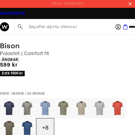
SALE - SPAR 50%
GRATIS RETUR
Søg her...
Bison
Poloshirt | Comfort fit
Produkt egenskaber
ÅNDBAR
I alt (inkl. rabat)
599 kr
2 stk 1000 kr
FARVE: ORANGE / DK ORANGE
+
8