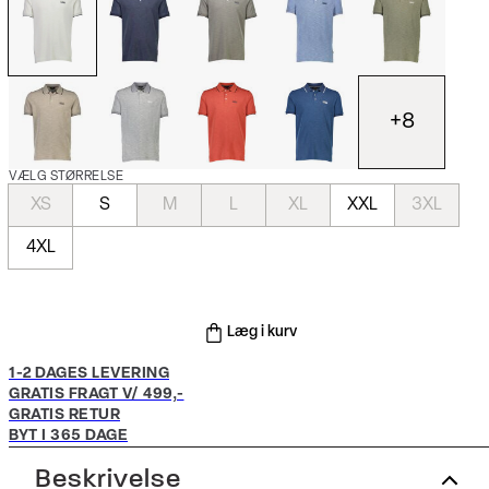
+
8
VÆLG STØRRELSE
XS
S
M
L
XL
XXL
3XL
4XL
Læg i kurv
1-2 DAGES LEVERING
GRATIS FRAGT V/ 499,-
GRATIS RETUR
BYT I 365 DAGE
Beskrivelse