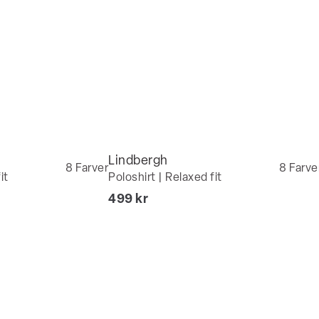
Lindbergh
8
Farver
8
Farve
it
Poloshirt | Relaxed fit
I alt (inkl. rabat)
499 kr