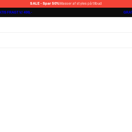
SALE - Spar 50%
Masser af styles på tilbud
TIS FRAGT V/ 499,-
GRAT
Shorts 3 for 1.000 kr.
Cashmere Touch Pants
Lindbergh
r