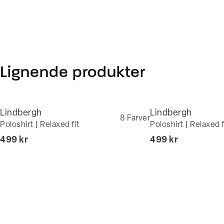
Lignende produkter
Lindbergh
Lindbergh
8
Farver
Poloshirt | Relaxed fit
Poloshirt | Relaxed f
I alt (inkl. rabat)
I alt (inkl. rabat)
499 kr
499 kr