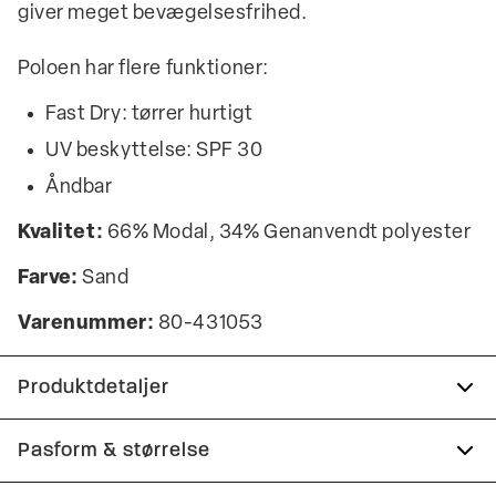
giver meget bevægelsesfrihed.
Poloen har flere funktioner:
Fast Dry: tørrer hurtigt
UV beskyttelse: SPF 30
Åndbar
Kvalitet:
66% Modal, 34% Genanvendt polyester
Farve:
Sand
Varenummer:
80-431053
Produktdetaljer
Fast Dry teknologi.
Pasform & størrelse
Knappestolpe med tre knapper.