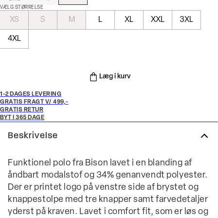
VÆLG STØRRELSE
XS
S
M
L
XL
XXL
3XL
4XL
Læg i kurv
1-2 DAGES LEVERING
GRATIS FRAGT V/ 499,-
GRATIS RETUR
BYT I 365 DAGE
Beskrivelse
Funktionel polo fra Bison lavet i en blanding af
åndbart modalstof og 34% genanvendt polyester.
Der er printet logo på venstre side af brystet og
knappestolpe med tre knapper samt farvedetaljer
yderst på kraven. Lavet i comfort fit, som er løs og