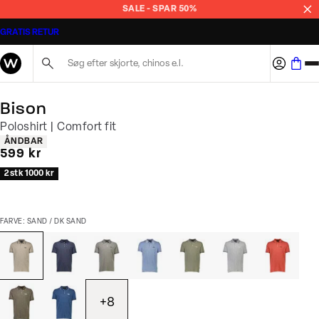
SALE - SPAR 50%
GRATIS RETUR
Søg her...
Bison
Poloshirt | Comfort fit
Produkt egenskaber
ÅNDBAR
I alt (inkl. rabat)
599 kr
2 stk 1000 kr
FARVE: SAND / DK SAND
+
8