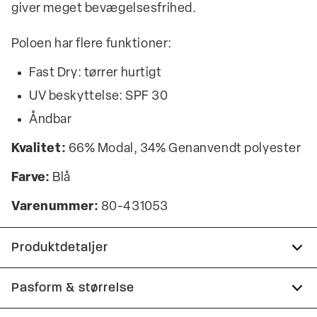
giver meget bevægelsesfrihed.
Poloen har flere funktioner:
Fast Dry: tørrer hurtigt
UV beskyttelse: SPF 30
Åndbar
Kvalitet:
66% Modal, 34% Genanvendt polyester
Farve:
Blå
Varenummer:
80-431053
Produktdetaljer
Fast Dry teknologi.
Pasform & størrelse
Knappestolpe med tre knapper.