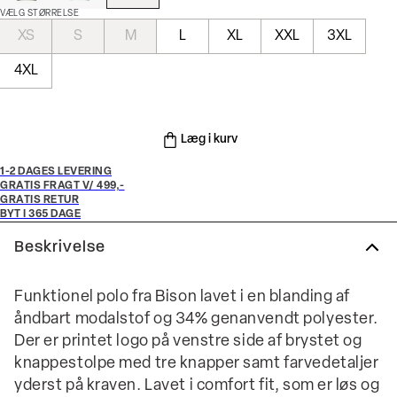
VÆLG STØRRELSE
XS
S
M
L
XL
XXL
3XL
4XL
Læg i kurv
1-2 DAGES LEVERING
GRATIS FRAGT V/ 499,-
GRATIS RETUR
BYT I 365 DAGE
Beskrivelse
Funktionel polo fra Bison lavet i en blanding af
åndbart modalstof og 34% genanvendt polyester.
Der er printet logo på venstre side af brystet og
knappestolpe med tre knapper samt farvedetaljer
yderst på kraven. Lavet i comfort fit, som er løs og