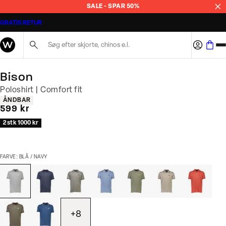
SALE - SPAR 50%
GRATIS RETUR
Søg her...
Bison
Poloshirt | Comfort fit
Produkt egenskaber
ÅNDBAR
I alt (inkl. rabat)
599 kr
2 stk 1000 kr
FARVE: BLÅ / NAVY
+
8