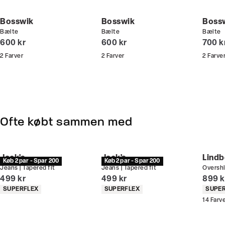
Din bonus kan bruges allerede næste gang du
handler - og gælder både i butik og online.
Bosswik
Bosswik
Boss
Bælte
Bælte
Bælte
Du kan indløse din bonus 365 dage om året i alle
I alt (inkl. rabat)
I alt (inkl. rabat)
I alt 
600 kr
600 kr
700 k
butikker og online.
2
Farver
2
Farver
2
Farve
Bliv medlem
Ofte købt sammen med
Jack's
Jack's
Lindb
Køb 2 par - Spar 200
Køb 2 par - Spar 200
Jeans | Tapered fit
Jeans | Tapered fit
Overshi
I alt (inkl. rabat)
I alt (inkl. rabat)
I alt 
499 kr
499 kr
899 k
Produkt egenskaber
Produkt egenskaber
Produ
SUPERFLEX
SUPERFLEX
SUPE
14
Farv