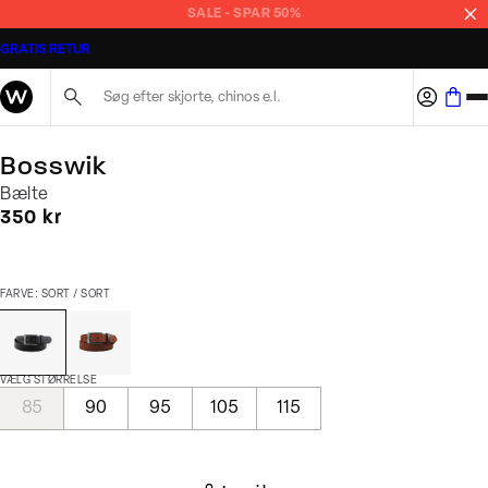
SALE - SPAR 50%
GRATIS RETUR
Søg her...
Bosswik
Bælte
I alt (inkl. rabat)
350 kr
FARVE: SORT / SORT
VÆLG STØRRELSE
85
90
95
105
115