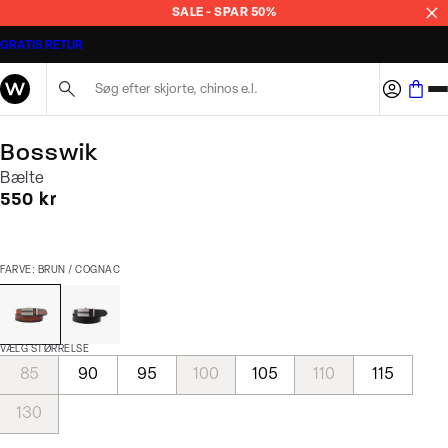
SALE - SPAR 50%
GRATIS RETUR
Søg her...
Bosswik
Bælte
I alt (inkl. rabat)
550 kr
FARVE: BRUN / COGNAC
VÆLG STØRRELSE
85
90
95
100
105
110
115
130