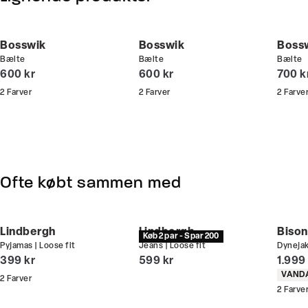
Din bonus kan bruges allerede næste gang du
handler - og gælder både i butik og online.
Bosswik
Bosswik
Boss
Bælte
Bælte
Bælte
Du kan indløse din bonus 365 dage om året i alle
I alt (inkl. rabat)
I alt (inkl. rabat)
I alt 
600 kr
600 kr
700 k
butikker og online.
2
Farver
2
Farver
2
Farve
Bliv medlem
Ofte købt sammen med
Lindbergh
Lindbergh
Bison
Køb 2 par - Spar 200
Pyjamas | Loose fit
Jeans | Loose fit
Dynejak
I alt (inkl. rabat)
I alt (inkl. rabat)
I alt 
399 kr
599 kr
1.999
Produ
VAND
2
Farver
2
Farve