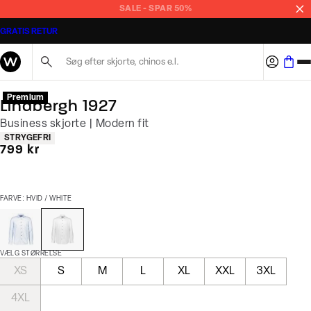
SALE - SPAR 50%
GRATIS RETUR
Søg her...
Premium
Lindbergh 1927
Business skjorte | Modern fit
Produkt egenskaber
STRYGEFRI
I alt (inkl. rabat)
799 kr
FARVE: HVID / WHITE
VÆLG STØRRELSE
XS
S
M
L
XL
XXL
3XL
4XL