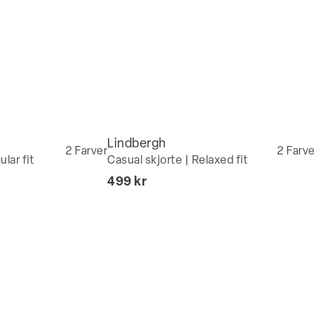
Lindbergh
2
Farver
2
Farve
lar fit
Casual skjorte | Relaxed fit
I alt (inkl. rabat)
499 kr