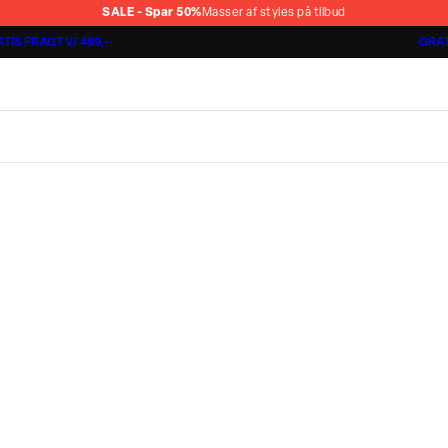
SALE - Spar 50%
Masser af styles på tilbud
TIS FRAGT V/ 499,-
GRAT
Jakkesæt fra 1499,-
Cashmere Touch Pants
Lindbergh
r