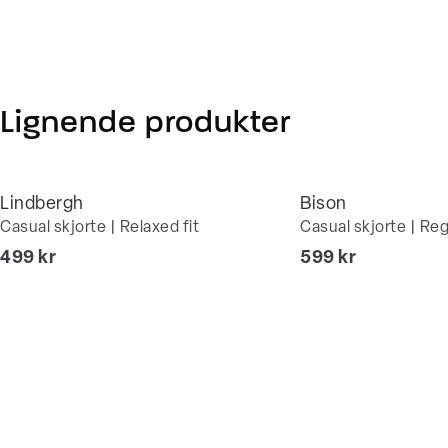
Lignende produkter
Lindbergh
Bison
Casual skjorte | Relaxed fit
Casual skjorte | Regu
I alt (inkl. rabat)
I alt (inkl. rabat)
499 kr
599 kr