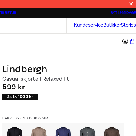
IS RETUR
BYT I 365 DAGE
Tidløse poloshirts
Overshirts
Bison
Kundeservice
Butikker
Stories
Lindbergh
Casual skjorte | Relaxed fit
I alt (inkl. rabat)
599 kr
2 stk 1000 kr
FARVE: SORT / BLACK MIX