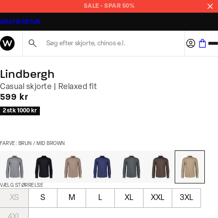
SALE - SPAR 50%
GRATIS RETUR
Søg her...
Lindbergh
Casual skjorte | Relaxed fit
I alt (inkl. rabat)
599 kr
2 stk 1000 kr
FARVE: BRUN / MID BROWN
VÆLG STØRRELSE
XS
S
M
L
XL
XXL
3XL
4XL