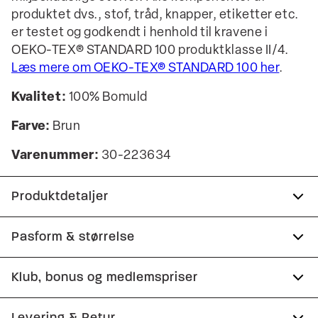
produktet dvs., stof, tråd, knapper, etiketter etc.
er testet og godkendt i henhold til kravene i
OEKO-TEX® STANDARD 100 produktklasse II/4.
Læs mere om OEKO-TEX® STANDARD 100 her
.
Kvalitet:
100% Bomuld
Farve:
Brun
Varenummer:
30-223634
Produktdetaljer
Certificeret med OEKO-TEX® STANDARD 100.
Pasform & størrelse
Fremstillet i 100% bomuld.
Fit:
Relaxed fit
Klub, bonus og medlemspriser
Skjorten har button-down krave.
Tæt pasform, der sidder til uden at være stram
Brystlomme med logo.
Tilmeld dig Club Wagner helt gratis.