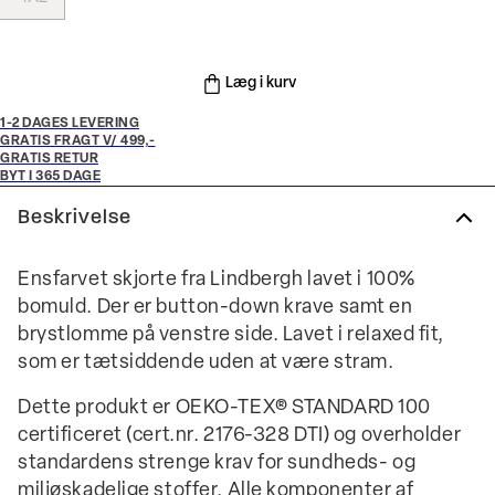
Læg i kurv
1-2 DAGES LEVERING
GRATIS FRAGT V/ 499,-
GRATIS RETUR
BYT I 365 DAGE
Beskrivelse
Ensfarvet skjorte fra Lindbergh lavet i 100%
bomuld. Der er button-down krave samt en
brystlomme på venstre side. Lavet i relaxed fit,
som er tætsiddende uden at være stram.
Dette produkt er OEKO-TEX® STANDARD 100
certificeret (cert.nr. 2176-328 DTI) og overholder
standardens strenge krav for sundheds- og
miljøskadelige stoffer. Alle komponenter af