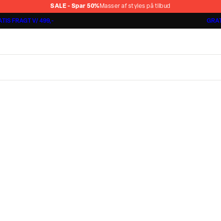
SALE - Spar 50%
Masser af styles på tilbud
TIS FRAGT V/ 499,-
GRAT
Shorts 3 for 1.000 kr.
Cashmere Touch Pants
Lindbergh
r