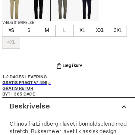
VÆLG STØRRELSE
XS
S
M
L
XL
XXL
3XL
4XL
Læg i kurv
1-2 DAGES LEVERING
GRATIS FRAGT V/ 499,-
GRATIS RETUR
BYT I 365 DAGE
Beskrivelse
Chinos fra Lindbergh lavet i bomuldsblend med
stretch. Bukserne er lavet i klassisk design