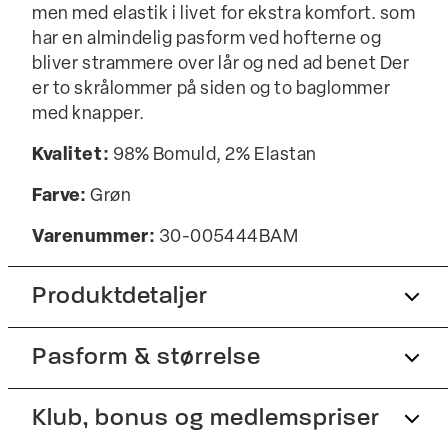
men med elastik i livet for ekstra komfort. som
har en almindelig pasform ved hofterne og
bliver strammere over lår og ned ad benet Der
er to skrålommer på siden og to baglommer
med knapper.
Kvalitet:
98% Bomuld, 2% Elastan
Farve:
Grøn
Varenummer:
30-005444BAM
Produktdetaljer
Pasform & størrelse
Bagpå er der to paspolerede lommer med
knapper.
Lavet med Superflex, der giver ekstra
Fit:
Klub, bonus og medlemspriser
Relaxed fit
elasticitet og komfort.