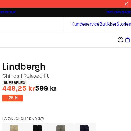
IS RETUR
BYT I 365 DAGE
3 for 500 kr.
Kortærmede skjorter
Bison
Kundeservice
Butikker
Stories
Lindbergh
Chinos | Relaxed fit
Produkt egenskaber
SUPERFLEX
I alt (uden rabat)
449,25 kr
599 kr
-25 %
FARVE: GRØN / DK ARMY