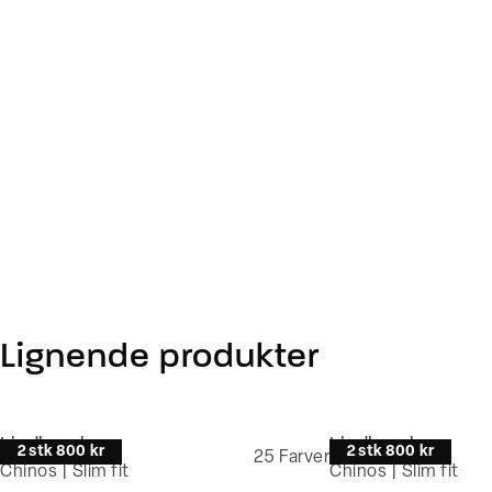
Lignende produkter
Lindbergh
Lindbergh
2 stk 800 kr
2 stk 800 kr
25
Farver
Chinos | Slim fit
Chinos | Slim fit