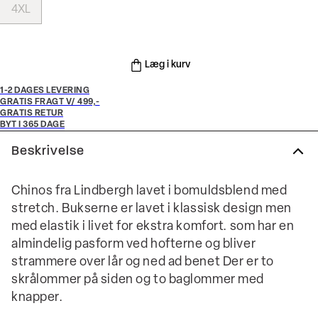
4XL
Læg i kurv
1-2 DAGES LEVERING
GRATIS FRAGT V/ 499,-
GRATIS RETUR
BYT I 365 DAGE
Beskrivelse
Chinos fra Lindbergh lavet i bomuldsblend med
stretch. Bukserne er lavet i klassisk design men
med elastik i livet for ekstra komfort. som har en
almindelig pasform ved hofterne og bliver
strammere over lår og ned ad benet Der er to
skrålommer på siden og to baglommer med
knapper.