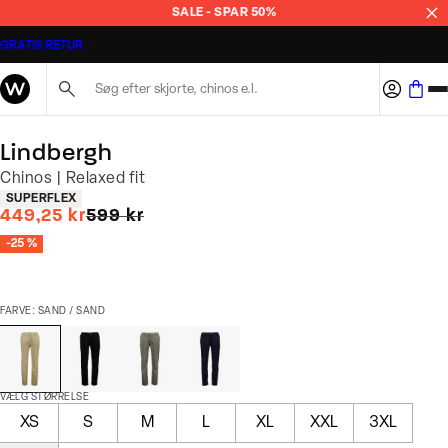
SALE - SPAR 50%
GRATIS RETUR
Søg her...
Lindbergh
Chinos | Relaxed fit
Produkt egenskaber
SUPERFLEX
I alt (uden rabat)
449,25 kr
599 kr
-25 %
FARVE: SAND / SAND
VÆLG STØRRELSE
XS
S
M
L
XL
XXL
3XL