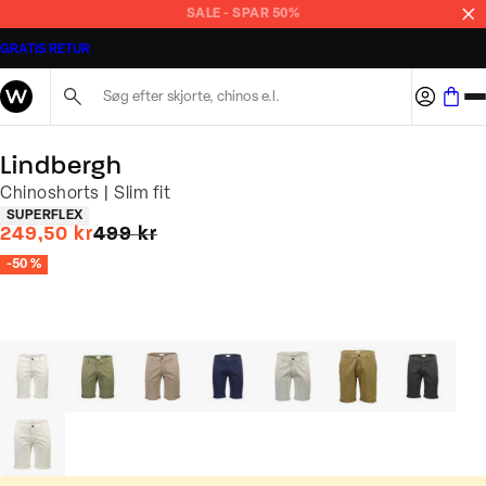
SALE - SPAR 50%
GRATIS RETUR
Søg her...
Lindbergh
Chinoshorts | Slim fit
Produkt egenskaber
SUPERFLEX
I alt (uden rabat)
249,50 kr
499 kr
-50 %