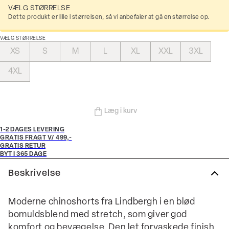
VÆLG STØRRELSE
Dette produkt er lille i størrelsen, så vi anbefaler at gå en størrelse op.
VÆLG STØRRELSE
XS
S
M
L
XL
XXL
3XL
4XL
Læg i kurv
1-2 DAGES LEVERING
GRATIS FRAGT V/ 499,-
GRATIS RETUR
BYT I 365 DAGE
Beskrivelse
Moderne chinoshorts fra Lindbergh i en blød
bomuldsblend med stretch, som giver god
komfort og bevægelse. Den let forvaskede finish