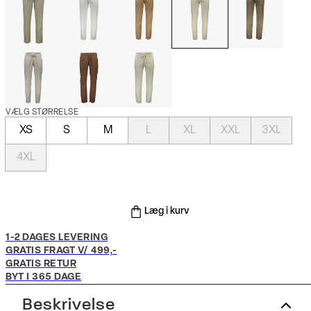
VÆLG STØRRELSE
XS
S
M
L
XL
XXL
3XL
4XL
Læg i kurv
1-2 DAGES LEVERING
GRATIS FRAGT V/ 499,-
GRATIS RETUR
BYT I 365 DAGE
Beskrivelse