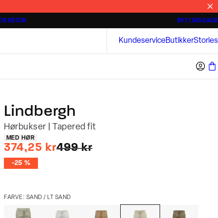
IS RETUR
BYT I 365 DAGE
3 for 500 kr.
Kortærmede skjorter
Bison
Kundeservice
Butikker
Stories
Lindbergh
Hørbukser | Tapered fit
Produkt egenskaber
MED HØR
I alt (uden rabat)
374,25 kr
499 kr
-25 %
FARVE: SAND / LT SAND