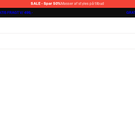
SALE - Spar 50%
Masser af styles på tilbud
TIS FRAGT V/ 499,-
GRAT
Shorts 3 for 1.000 kr.
Cashmere Touch Pants
Lindbergh
r