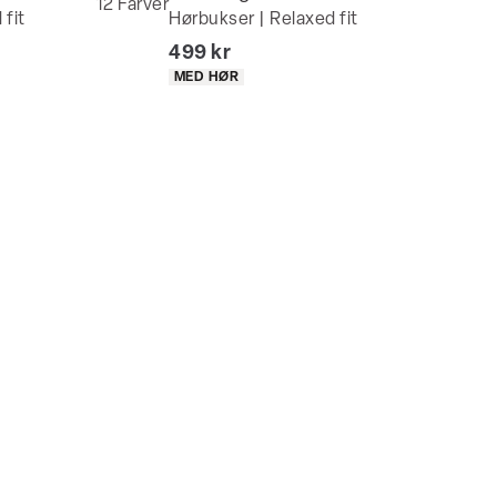
12
Farver
 fit
Hørbukser | Relaxed fit
I alt (inkl. rabat)
499 kr
Produkt egenskaber
MED HØR