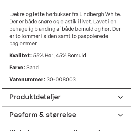
Lækre og lette hørbukser fra Lindbergh White.
Der er både snøre og elastik i livet. Lavet i en
behagelig blanding af både bomuld og hør. Der
er to lommer i siden samt to paspolerede
baglommer.
Kvalitet:
55% Hør, 45% Bomuld
Farve:
Sand
Varenummer:
30-008003
Produktdetaljer
Pasform & størrelse
Der er to lommer på siden.
Bagpå er der to paspolerede lommer.