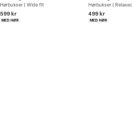
Hørbukser | Wide fit
Hørbukser | Relaxed
I alt (inkl. rabat)
I alt (inkl. rabat)
599 kr
499 kr
Produkt egenskaber
Produkt egenskaber
MED HØR
MED HØR