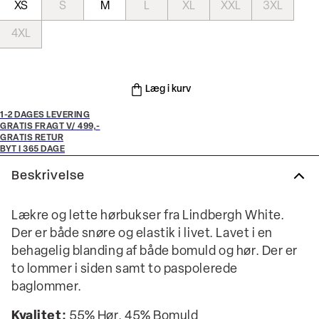
XS
S
M
L
XL
XXL
3XL
4XL
Læg i kurv
1-2 DAGES LEVERING
GRATIS FRAGT V/ 499,-
GRATIS RETUR
BYT I 365 DAGE
Beskrivelse
Lækre og lette hørbukser fra Lindbergh White.
Der er både snøre og elastik i livet. Lavet i en
behagelig blanding af både bomuld og hør. Der er
to lommer i siden samt to paspolerede
baglommer.
Kvalitet:
55% Hør, 45% Bomuld