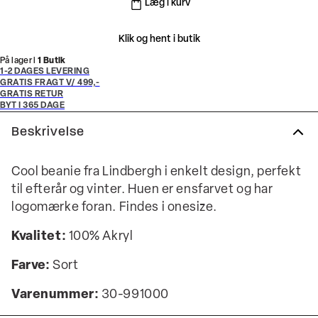
Læg i kurv
Klik og hent i butik
På lager i
1 Butik
1-2 DAGES LEVERING
GRATIS FRAGT V/ 499,-
GRATIS RETUR
BYT I 365 DAGE
Beskrivelse
Cool beanie fra Lindbergh i enkelt design, perfekt
til efterår og vinter. Huen er ensfarvet og har
logomærke foran. Findes i onesize.
Kvalitet:
100% Akryl
Farve:
Sort
Varenummer:
30-991000