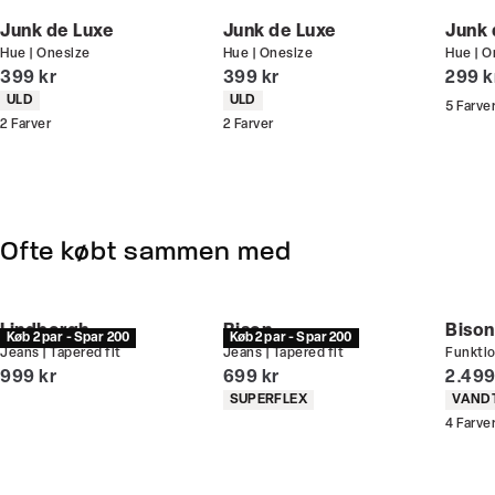
handler - og gælder både i butik og online.
Junk de Luxe
Junk de Luxe
Junk 
Hue | Onesize
Hue | Onesize
Hue | O
Du kan indløse din bonus 365 dage om året i alle
I alt (inkl. rabat)
I alt (inkl. rabat)
I alt 
399 kr
399 kr
299 k
butikker og online.
Produkt egenskaber
Produkt egenskaber
ULD
ULD
5
Farve
2
Farver
2
Farver
Bliv medlem
Ofte købt sammen med
Lindbergh
Bison
Bison
Køb 2 par - Spar 200
Køb 2 par - Spar 200
Jeans | Tapered fit
Jeans | Tapered fit
Funktio
I alt (inkl. rabat)
I alt (inkl. rabat)
I alt 
999 kr
699 kr
2.499
Produkt egenskaber
Produ
SUPERFLEX
VAND
4
Farve