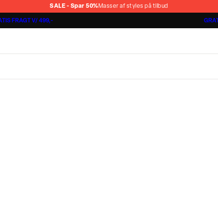
SALE - Spar 50%
Masser af styles på tilbud
TIS FRAGT V/ 499,-
GRAT
Jakkesæt fra 1499,-
Cashmere Touch Pants
Lindbergh
r