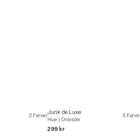
Junk de Luxe
2
Farver
5
Farve
Hue | Onesize
I alt (inkl. rabat)
299 kr