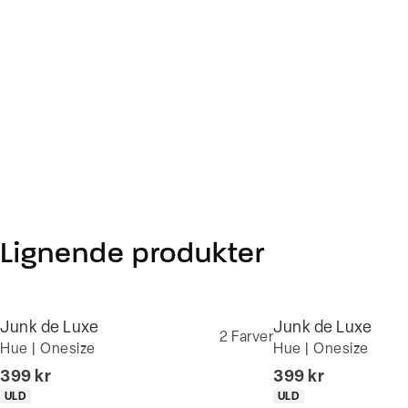
Lignende produkter
Junk de Luxe
Junk de Luxe
2
Farver
Hue | Onesize
Hue | Onesize
I alt (inkl. rabat)
I alt (inkl. rabat)
399 kr
399 kr
Produkt egenskaber
Produkt egenskaber
ULD
ULD