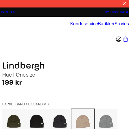
IS RETUR
BYT I 365 DAGE
Tidløse poloshirts
Overshirts
Bison
Kundeservice
Butikker
Stories
Lindbergh
Hue | Onesize
I alt (inkl. rabat)
199 kr
FARVE: SAND / DK SAND MIX