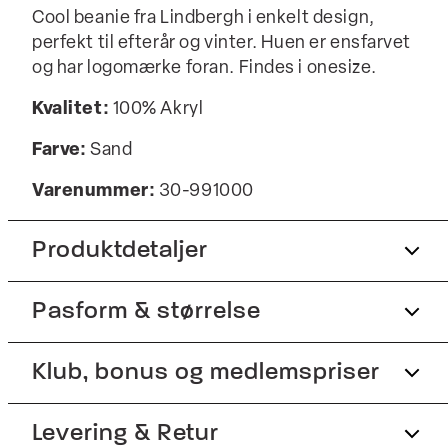
Cool beanie fra Lindbergh i enkelt design,
perfekt til efterår og vinter. Huen er ensfarvet
og har logomærke foran. Findes i onesize.
Kvalitet:
100% Akryl
Farve:
Sand
Varenummer:
30-991000
Produktdetaljer
Pasform & størrelse
Onesize.
God isolering og varme.
Fit:
Klub, bonus og medlemspriser
Onesize
Logomærke på huens fold.
Produktnr.: 30-991000
Størrelsesguide
Tilmeld dig Club Wagner helt gratis.
Levering & Retur