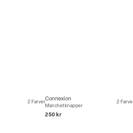
Connexion
2
Farver
2
Farve
Manchetknapper
I alt (inkl. rabat)
250 kr