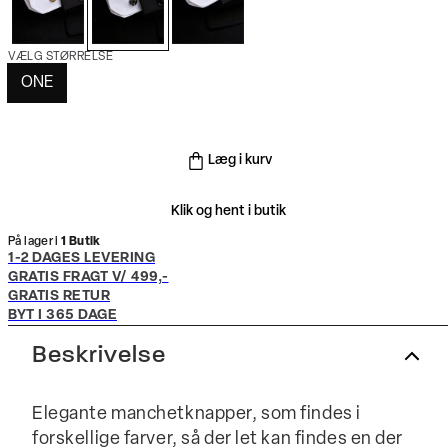
VÆLG STØRRELSE
ONE
Læg i kurv
Klik og hent i butik
På lager i
1 Butik
1-2 DAGES LEVERING
GRATIS FRAGT V/ 499,-
GRATIS RETUR
BYT I 365 DAGE
Beskrivelse
Elegante manchetknapper, som findes i
forskellige farver, så der let kan findes en der