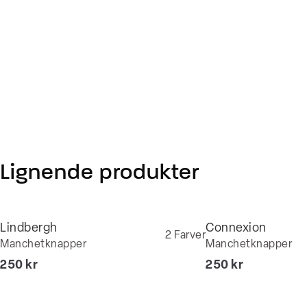
Lignende produkter
Lindbergh
Connexion
2
Farver
Manchetknapper
Manchetknapper
I alt (inkl. rabat)
I alt (inkl. rabat)
250 kr
250 kr