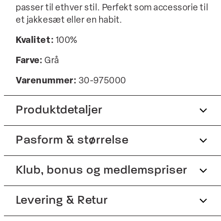
passer til ethver stil. Perfekt som accessorie til
et jakkesæt eller en habit.
Kvalitet:
100%
Farve:
Grå
Varenummer:
30-975000
Produktdetaljer
Pasform & størrelse
Onesize.
Findes i forskellige farver.
Klub, bonus og medlemspriser
Produktnr.: 30-975000
Størrelsesguide
Tilmeld dig Club Wagner helt gratis.
Levering & Retur