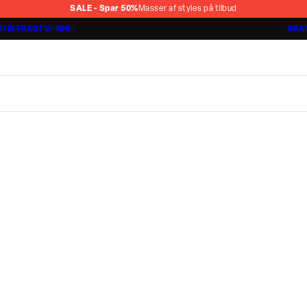
SALE - Spar 50%
Masser af styles på tilbud
TIS FRAGT V/ 499,-
GRAT
Jakkesæt fra 1499,-
Cashmere Touch Pants
Lindbergh
r