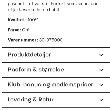
passer til ethver stil. Perfekt som accessorie til
et jakkesæt eller en habit.
Kvalitet:
100%
Farve:
Grå
Varenummer:
30-975000
Produktdetaljer
Pasform & størrelse
Onesize.
Findes i forskellige farver.
Klub, bonus og medlemspriser
Produktnr.: 30-975000
Størrelsesguide
Tilmeld dig Club Wagner helt gratis.
Levering & Retur