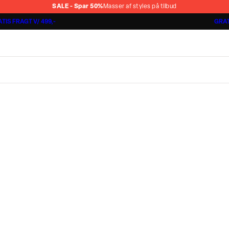
SALE - Spar 50%
Masser af styles på tilbud
TIS FRAGT V/ 499,-
GRAT
Jakkesæt fra 1499,-
Cashmere Touch Pants
Lindbergh
r