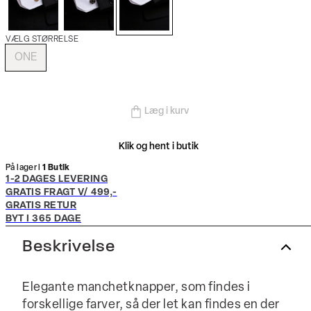
VÆLG STØRRELSE
ONE
Læg i kurv
Klik og hent i butik
På lager i
1 Butik
1-2 DAGES LEVERING
GRATIS FRAGT V/ 499,-
GRATIS RETUR
BYT I 365 DAGE
Beskrivelse
Elegante manchetknapper, som findes i
forskellige farver, så der let kan findes en der