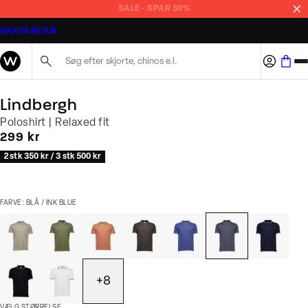
SALE - SPAR 50%
GRATIS RETUR
Søg her...
Lindbergh
Poloshirt | Relaxed fit
I alt (inkl. rabat)
299 kr
2 stk 350 kr / 3 stk 500 kr
FARVE: BLÅ / INK BLUE
+
8
VÆLG STØRRELSE