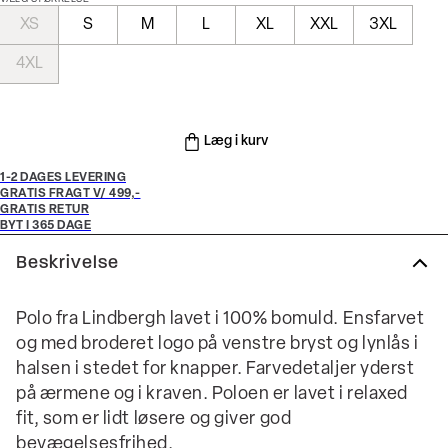
XS
S
M
L
XL
XXL
3XL
4XL
Læg i kurv
1-2 DAGES LEVERING
GRATIS FRAGT V/ 499,-
GRATIS RETUR
BYT I 365 DAGE
Beskrivelse
Polo fra Lindbergh lavet i 100% bomuld. Ensfarvet
og med broderet logo på venstre bryst og lynlås i
halsen i stedet for knapper. Farvedetaljer yderst
på ærmene og i kraven. Poloen er lavet i relaxed
fit, som er lidt løsere og giver god
bevægelsesfrihed.