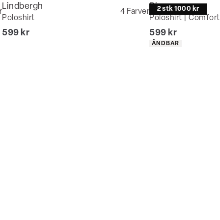
Lindbergh
Bison
2 stk 1000 kr
Bliv medlem
r
4
Farver
Poloshirt
Poloshirt | Comfort 
I alt (inkl. rabat)
I alt (inkl. rabat)
599 kr
599 kr
Produkt egenskaber
ÅNDBAR