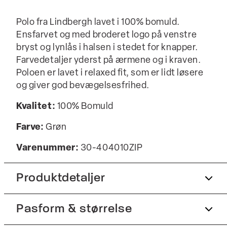
Polo fra Lindbergh lavet i 100% bomuld.
Ensfarvet og med broderet logo på venstre
bryst og lynlås i halsen i stedet for knapper.
Farvedetaljer yderst på ærmene og i kraven.
Poloen er lavet i relaxed fit, som er lidt løsere
og giver god bevægelsesfrihed.
Kvalitet:
100% Bomuld
Farve:
Grøn
Varenummer:
30-404010ZIP
Produktdetaljer
Pasform & størrelse
Broderet logo på venstre bryst.
Fremstillet i 100% bomuld.