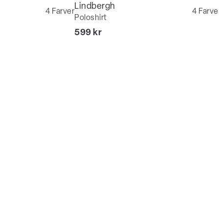
Lindbergh
4
Farver
4
Farve
Poloshirt
I alt (inkl. rabat)
599 kr