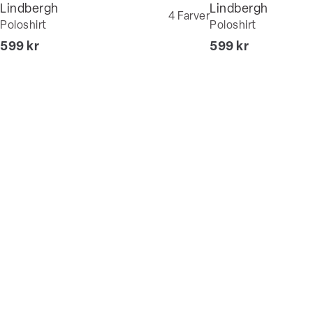
Lindbergh
Lindbergh
4
Farver
Poloshirt
Poloshirt
I alt (inkl. rabat)
I alt (inkl. rabat)
599 kr
599 kr