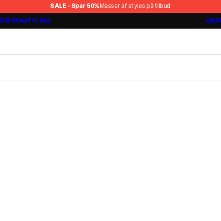
SALE - Spar 50%
Masser af styles på tilbud
TIS FRAGT V/ 499,-
GRAT
Jakkesæt fra 1499,-
Cashmere Touch Pants
Lindbergh
r