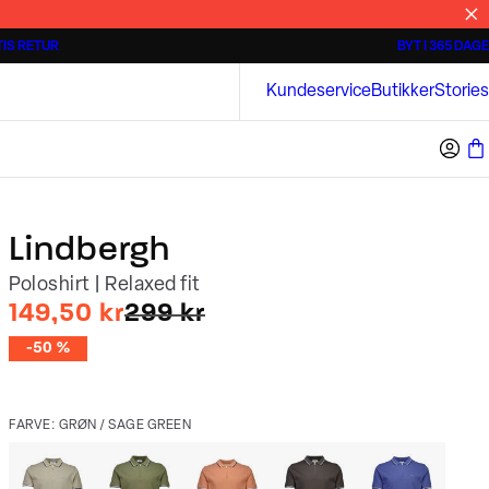
IS RETUR
BYT I 365 DAGE
Tidløse poloshirts
Overshirts
Bison
Kundeservice
Butikker
Stories
Lindbergh
Poloshirt | Relaxed fit
I alt (uden rabat)
149,50 kr
299 kr
-50 %
FARVE: GRØN / SAGE GREEN