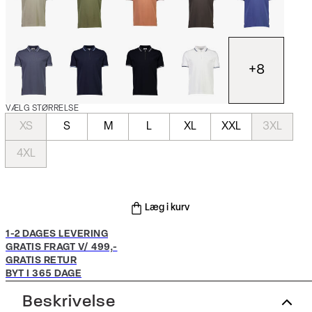
+
8
VÆLG STØRRELSE
XS
S
M
L
XL
XXL
3XL
4XL
Læg i kurv
1-2 DAGES LEVERING
GRATIS FRAGT V/ 499,-
GRATIS RETUR
BYT I 365 DAGE
Beskrivelse