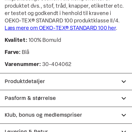
produktet dvs., stof, tråd, knapper, etiketter etc.
er testet og godkendt i henhold til kravene i
OEKO-TEX® STANDARD 100 produktklasse II/4.
Læs mere om OEKO-TEX® STANDARD 100 her
.
Kvalitet:
100% Bomuld
Farve:
Blå
Varenummer:
30-404062
Produktdetaljer
Knappestolpe med tre knapper.
Pasform & størrelse
Fremstillet i 100% bomuld.
Fit:
Relaxed fit
Klub, bonus og medlemspriser
Logomærke nederst på venstre side.
Tæt pasform, der sidder til uden at være stram
Certificeret med OEKO-TEX® STANDARD 100.
Tilmeld dig Club Wagner helt gratis.