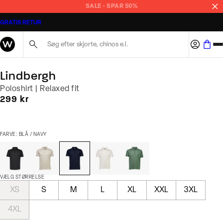
SALE - SPAR 50%
GRATIS RETUR
Søg her...
Lindbergh
Poloshirt | Relaxed fit
I alt (inkl. rabat)
299 kr
FARVE: BLÅ / NAVY
VÆLG STØRRELSE
XS
S
M
L
XL
XXL
3XL
4XL