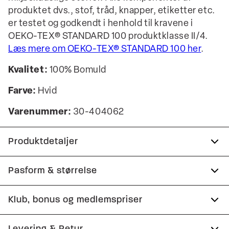
produktet dvs., stof, tråd, knapper, etiketter etc.
er testet og godkendt i henhold til kravene i
OEKO-TEX® STANDARD 100 produktklasse II/4.
Læs mere om OEKO-TEX® STANDARD 100 her
.
Kvalitet:
100% Bomuld
Farve:
Hvid
Varenummer:
30-404062
Produktdetaljer
Knappestolpe med tre knapper.
Pasform & størrelse
Fremstillet i 100% bomuld.
Fit:
Relaxed fit
Klub, bonus og medlemspriser
Logomærke nederst på venstre side.
Tæt pasform, der sidder til uden at være stram
Certificeret med OEKO-TEX® STANDARD 100.
Tilmeld dig Club Wagner helt gratis.