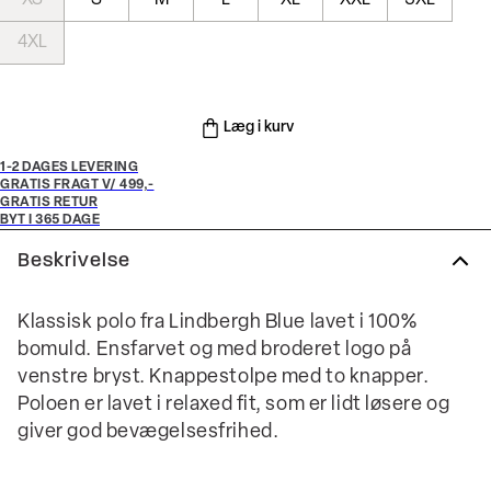
XS
S
M
L
XL
XXL
3XL
4XL
Læg i kurv
1-2 DAGES LEVERING
GRATIS FRAGT V/ 499,-
GRATIS RETUR
BYT I 365 DAGE
Beskrivelse
Klassisk polo fra Lindbergh Blue lavet i 100%
bomuld. Ensfarvet og med broderet logo på
venstre bryst. Knappestolpe med to knapper.
Poloen er lavet i relaxed fit, som er lidt løsere og
giver god bevægelsesfrihed.