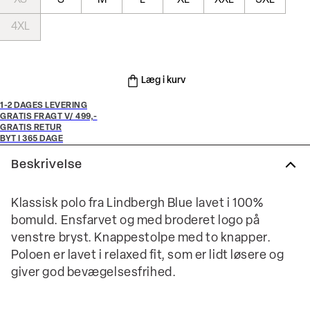
XS
S
M
L
XL
XXL
3XL
4XL
Læg i kurv
1-2 DAGES LEVERING
GRATIS FRAGT V/ 499,-
GRATIS RETUR
BYT I 365 DAGE
Beskrivelse
Klassisk polo fra Lindbergh Blue lavet i 100%
bomuld. Ensfarvet og med broderet logo på
venstre bryst. Knappestolpe med to knapper.
Poloen er lavet i relaxed fit, som er lidt løsere og
giver god bevægelsesfrihed.