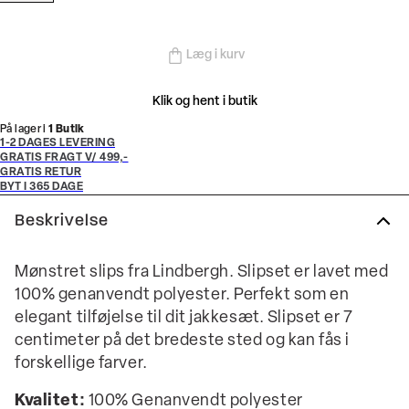
Læg i kurv
Klik og hent i butik
På lager i
1 Butik
1-2 DAGES LEVERING
GRATIS FRAGT V/ 499,-
GRATIS RETUR
BYT I 365 DAGE
Beskrivelse
Mønstret slips fra Lindbergh. Slipset er lavet med
100% genanvendt polyester. Perfekt som en
elegant tilføjelse til dit jakkesæt. Slipset er 7
centimeter på det bredeste sted og kan fås i
forskellige farver.
Kvalitet:
100% Genanvendt polyester